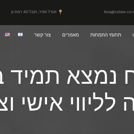
lisa@cslaw.co.i
מגדל ספיר, תובל 40 רמת גן
תחומי התמחות
מאמרים
צור קשר
 נמצא תמיד ב
ה לליווי אישי ו